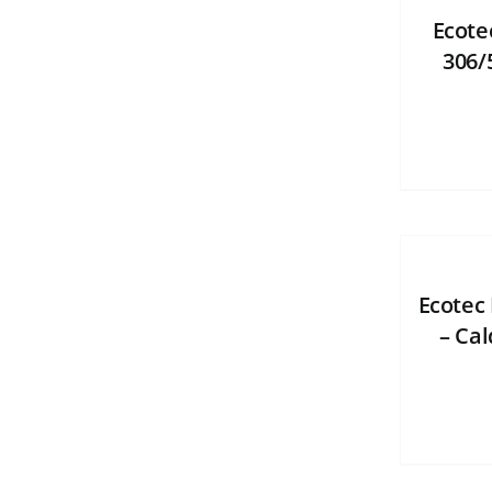
Ecote
306/
Ecotec
– Cal