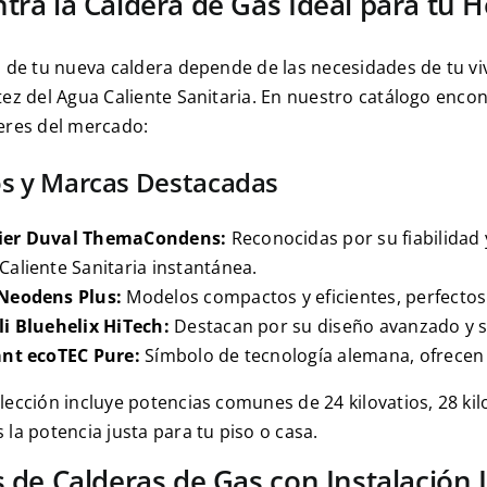
tra la Caldera de Gas Ideal para tu 
n de tu nueva caldera depende de las necesidades de tu vi
tez del Agua Caliente Sanitaria. En nuestro catálogo encon
eres del mercado:
s y Marcas Destacadas
ier Duval ThemaCondens:
Reconocidas por su fiabilidad
Caliente Sanitaria instantánea.
Neodens Plus:
Modelos compactos y eficientes, perfectos
li Bluehelix HiTech:
Destacan por su diseño avanzado y su
ant ecoTEC Pure:
Símbolo de tecnología alemana, ofrecen 
lección incluye potencias comunes de 24 kilovatios, 28 kil
 la potencia justa para tu piso o casa.
s de Calderas de Gas con Instalación 