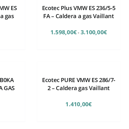
VMW ES
Ecotec Plus VMW ES 236/5-5
 a gas
FA – Caldera a gas Vaillant
Rango
1.598,00
€
3.100,00
€
-
de
precios:
desde
1.598,00€
hasta
3.100,00€
 B0KA
Ecotec PURE VMW ES 286/7-
A GAS
2 – Caldera gas Vaillant
1.410,00
€