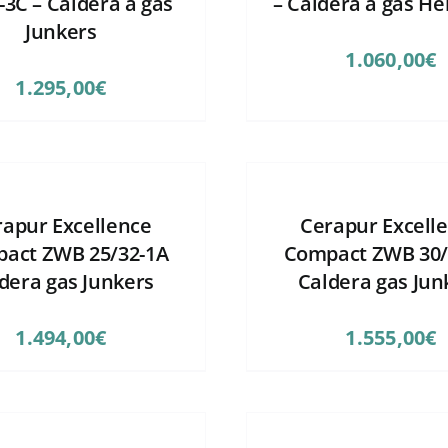
-3C – Caldera a gas
– Caldera a gas H
Junkers
1.060,00
€
1.295,00
€
rapur Excellence
Cerapur Excell
act ZWB 25/32-1A
Compact ZWB 30/
dera gas Junkers
Caldera gas Jun
1.494,00
€
1.555,00
€