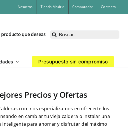
Nosotros
Tienda Madrid
Comparador
Contacto
Buscar:
l producto que deseas
dades
Presupuesto sin compromiso
jores Precios y Ofertas
eCalderas.com nos especializamos en ofrecerte los
ensando en cambiar tu vieja caldera o instalar una
s inteligente para ahorrar y disfrutar del máximo