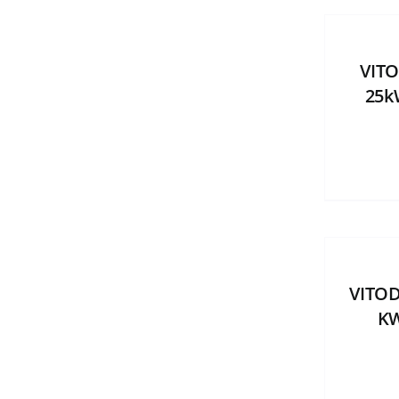
VIT
25k
VITOD
KW