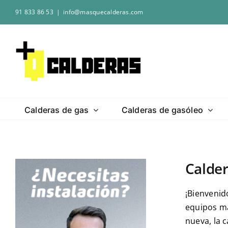
Saltar
91 833 86 53
|
info@masquecalderas.com
al
contenido
Calderas de gas
Calderas de gasóleo
Calder
¡Bienvenid
equipos má
nueva, la 