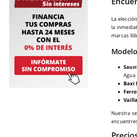
Encuen
La elecció
la inmedia
marcas líd
Modelo
Saun
Agua 
Baxi 
Ferro
Vaill
Nuestra se
encuentres
Precio