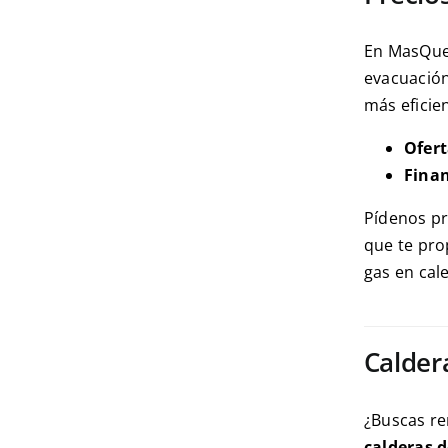
En MasQueC
evacuación
más eficie
Ofer
Finan
Pídenos pr
que te pro
gas en cal
Calder
¿Buscas re
calderas d