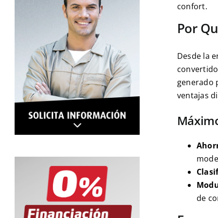
confort.
Por Qu
Desde la e
convertido
generado p
ventajas di
Máximo 
Ahorr
model
Clasi
Modul
de co