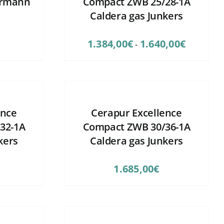
ermann
Compact ZWB 25/28-1A
Caldera gas Junkers
Rango
1.384,00
€
1.640,00
€
-
de
precios:
desde
1.384,00€
hasta
ence
Cerapur Excellence
1.640,00€
32-1A
Compact ZWB 30/36-1A
kers
Caldera gas Junkers
1.685,00
€