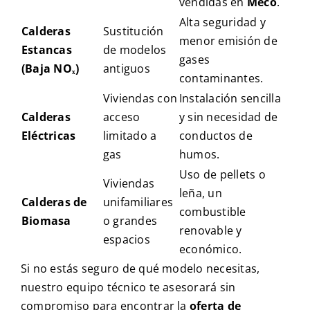
vendidas en
Meco
.
Alta seguridad y
Calderas
Sustitución
menor emisión de
Estancas
de modelos
gases
(Baja NOₓ)
antiguos
contaminantes.
Viviendas con
Instalación sencilla
Calderas
acceso
y sin necesidad de
Eléctricas
limitado a
conductos de
gas
humos.
Uso de pellets o
Viviendas
leña, un
Calderas de
unifamiliares
combustible
Biomasa
o grandes
renovable y
espacios
económico.
Si no estás seguro de qué modelo necesitas,
nuestro equipo técnico te asesorará sin
compromiso para encontrar la
oferta de