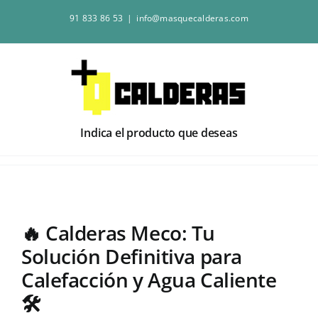
Saltar
91 833 86 53
|
info@masquecalderas.com
al
contenido
Indica el producto que deseas
🔥 Calderas Meco: Tu
Solución Definitiva para
Calefacción y Agua Caliente
🛠️