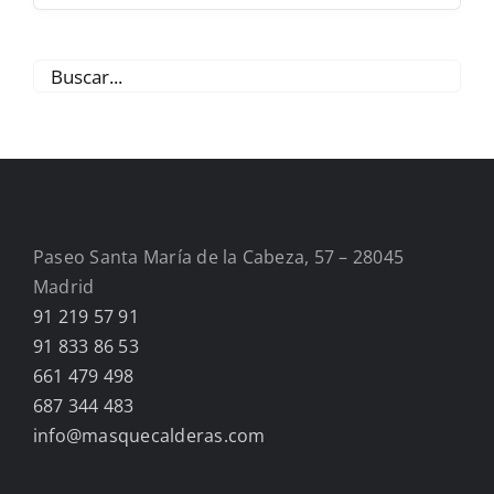
Paseo Santa María de la Cabeza, 57 – 28045
Madrid
91 219 57 91
91 833 86 53
661 479 498
687 344 483
info@masquecalderas.com