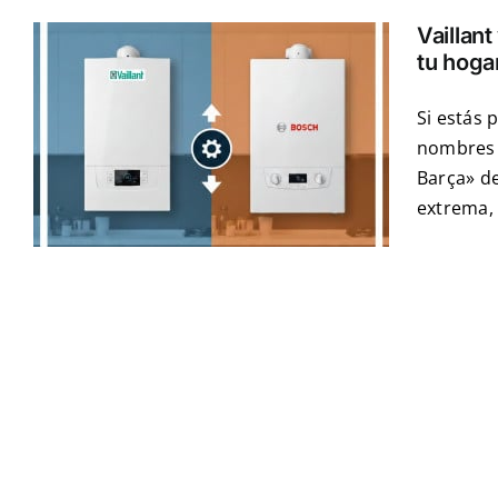
Vaillan
tu hoga
Si estás 
nombres s
Barça» de
extrema, 