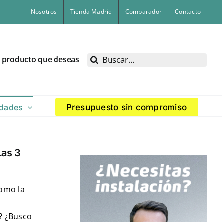
Nosotros
Tienda Madrid
Comparador
Contacto
Buscar:
l producto que deseas
dades
Presupuesto sin compromiso
Las 3
como la
? ¿Busco