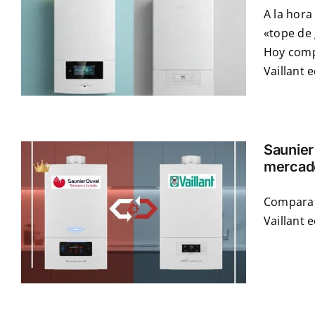
A la hora
«tope de
Hoy comp
Vaillant 
Saunier 
mercad
Comparat
Vaillant 