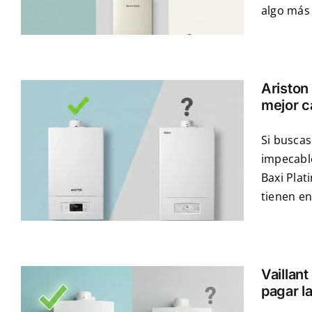
algo más
Ariston
mejor c
Si busca
impecable
Baxi Plat
tienen en
Vaillan
pagar l