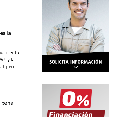
es la
ndimiento
Fi y la
al, pero
a pena