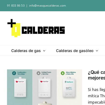
Saltar
91 833 86 53
|
info@masquecalderas.com
al
contenido
Calderas de gas
Calderas de gasóleo
¿Qué cal
mejores
Si has ll
mítica Th
impecabl