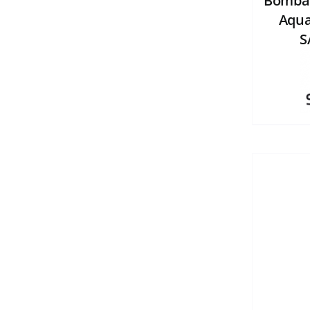
Bomba 
Aqua
S