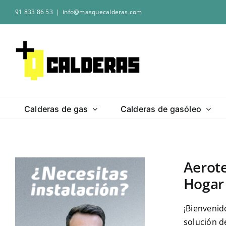
Saltar
91 833 86 53
|
info@masquecalderas.com
al
contenido
Calderas de gas
Calderas de gasóleo
Aerote
Hogar
¡Bienvenid
solución de