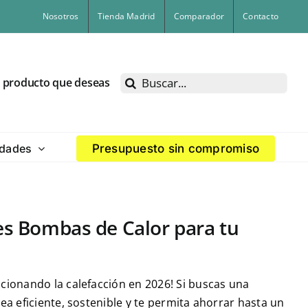
Nosotros
Tienda Madrid
Comparador
Contacto
Buscar:
l producto que deseas
dades
Presupuesto sin compromiso
res Bombas de Calor para tu
ucionando la calefacción en 2026! Si buscas una
sea eficiente, sostenible y te permita ahorrar hasta un