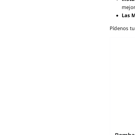
mejor
Las M
Pídenos tu