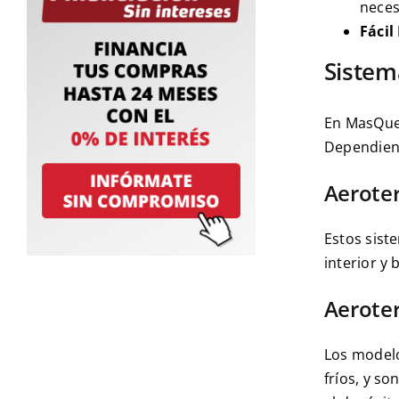
neces
Fáci
Sistem
En MasQueC
Dependiend
Aeroter
Estos sist
interior y 
Aeroter
Los modelo
fríos, y s