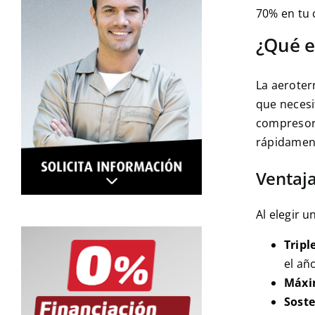
70% en tu 
¿Qué e
La aeroter
que necesi
compresor,
rápidament
Ventaja
Al elegir 
Tripl
el añ
Máxi
Soste