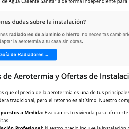
o de Agua Caliente Sanitaria de forma independiente para
enes dudas sobre la instalación?
ienes
radiadores de aluminio o hierro
, no necesitas cambiar
aptar la aerotermia a tu casa sin obras.
 Guía de Radiadores →
s de Aerotermia y Ofertas de Instalac
 que el precio de la aerotermia es una de tus principales
dera tradicional, pero el retorno es altísimo. Nuestro co
upuestos a Medida:
Evaluamos tu vivienda para ofrecerte 
itas.
lación Profesional:
Nuestro precio incluye la instalación