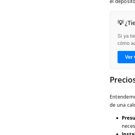
el depósit
💡 ¿Ti
Si ya t
cómo ad
Ver
Precio
Entendemos
de una cal
Pres
neces
Insta