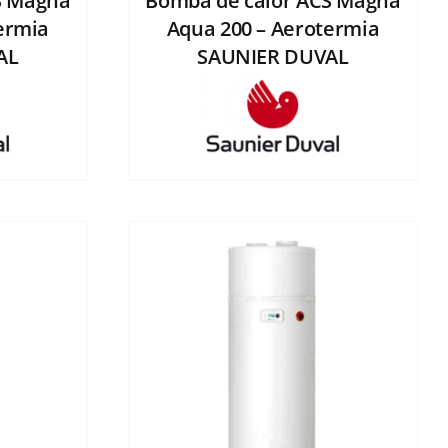
S Magna
Bomba de calor ACS Magna
ermia
Aqua 200 – Aerotermia
AL
SAUNIER DUVAL