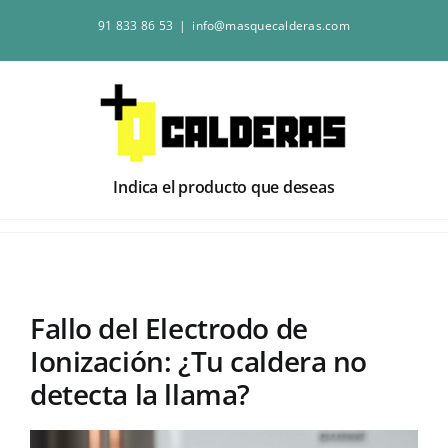
Saltar
91 833 86 53
|
info@masquecalderas.com
al
contenido
Indica el producto que deseas
Fallo del Electrodo de
Ionización: ¿Tu caldera no
detecta la llama?