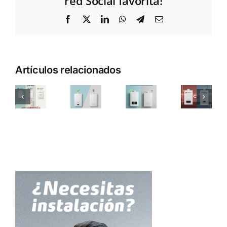
red Social favorita!
Facebook
X
LinkedIn
WhatsApp
Telegram
Correo
electrónico
Artículos relacionados