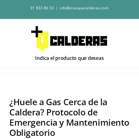
Saltar
91 833 86 53
|
info@masquecalderas.com
al
contenido
Indica el producto que deseas
¿Huele a Gas Cerca de la
Caldera? Protocolo de
Emergencia y Mantenimiento
Obligatorio