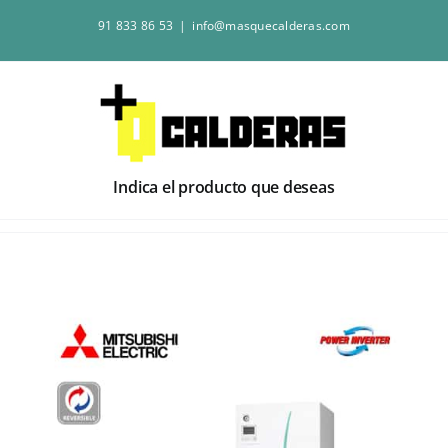
Saltar
91 833 86 53
|
info@masquecalderas.com
al
contenido
Indica el producto que deseas