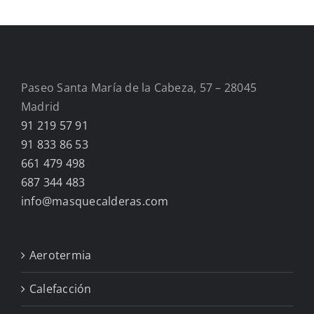
Paseo Santa María de la Cabeza, 57 – 28045
Madrid
91 219 57 91
91 833 86 53
661 479 498
687 344 483
info@masquecalderas.com
Aerotermia
Calefacción