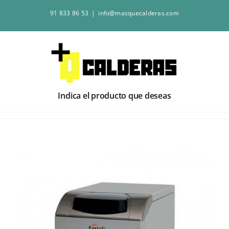
Saltar
91 833 86 53
|
info@masquecalderas.com
al
contenido
Indica el producto que deseas