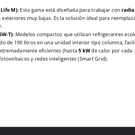
Life M
):
Esta gama está diseñada para trabajar con
radia
 exteriores muy bajas. Es la solución ideal para reemplaz
r.
SW-T
):
Modelos compactos que utilizan refrigerantes eco
ado de
190
litros en una unidad interior tipo columna, faci
xtremadamente eficientes (hasta
5 kW
de calor por cada
otovoltaicos y redes inteligentes (
Smart Grid
).