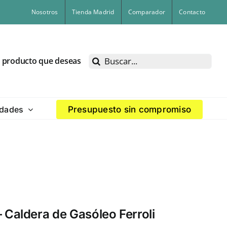
Nosotros
Tienda Madrid
Comparador
Contacto
Buscar:
l producto que deseas
dades
Presupuesto sin compromiso
Caldera de Gasóleo Ferroli