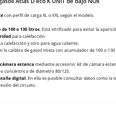
 gasoil Atlas D eco K UNIT de bajo NOx
te
con perfil de carga XL o XXL según el modelo.
de 100 o 130 litros
. Está vitrificado para evitar la apari
uridad
para calefacción.
a calefacción y otro para agua caliente.
on la caldera de gasoil mixta con acumulador de 100 o 130 
e cámara estanca
mediante accesorio: kit de cámara estan
o concéntrico de diámetro 80/125.
alla digital
. En ella es posible consultar datos como la 
esión del circuito.