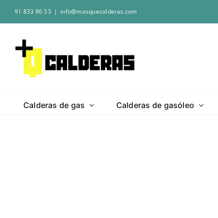
Saltar
91 833 86 53
|
info@masquecalderas.com
al
contenido
Calderas de gas
Calderas de gasóleo