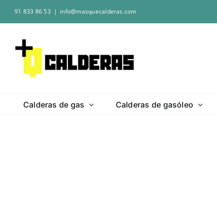
Saltar
91 833 86 53
|
info@masquecalderas.com
al
contenido
Calderas de gas
Calderas de gasóleo