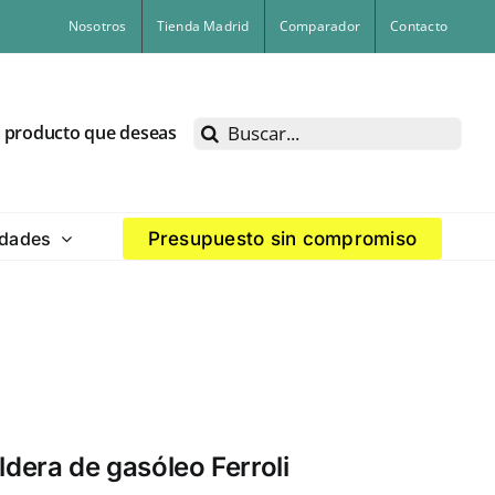
Nosotros
Tienda Madrid
Comparador
Contacto
Buscar:
l producto que deseas
dades
Presupuesto sin compromiso
dera de gasóleo Ferroli