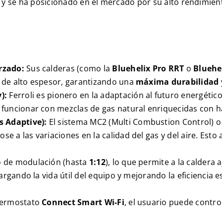
li y se ha posicionado en el mercado por su alto rendimie
rzado:
Sus calderas (como la
Bluehelix Pro RRT
o
Bluehe
 de alto espesor, garantizando una
máxima durabilidad
y
):
Ferroli es pionero en la adaptación al futuro energétic
 funcionar con mezclas de gas natural enriquecidas con 
s Adaptive
):
El sistema
MC2 (Multi Combustion Control)
 a las variaciones en la calidad del gas y del aire. Esto
o de modulación (hasta
1:12
), lo que permite a la caldera
argando la vida útil del equipo y mejorando la eficiencia e
termostato
Connect Smart Wi-Fi
, el usuario puede contr