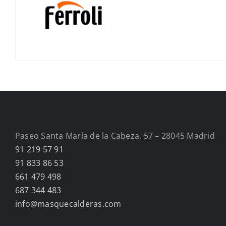
Paseo Santa María de la Cabeza, 57 – 28045 Madrid
91 219 57 91
91 833 86 53
661 479 498
687 344 483
info@masquecalderas.com