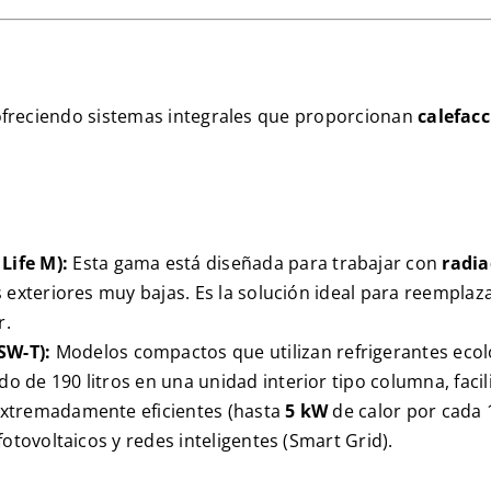
ofreciendo sistemas integrales que proporcionan
calefacc
Life M
):
Esta gama está diseñada para trabajar con
radia
 exteriores muy bajas. Es la solución ideal para reemplaz
r.
SW-T
):
Modelos compactos que utilizan refrigerantes eco
ado de
190
litros en una unidad interior tipo columna, faci
xtremadamente eficientes (hasta
5 kW
de calor por cada
otovoltaicos y redes inteligentes (
Smart Grid
).