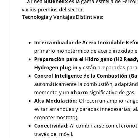
La línea
Bluehelix
es la gama estrella de Ferro
varios premios del sector.
Tecnología y Ventajas Distintivas:
Intercambiador de
Acero Inoxidable
Refo
primario monotérmico de acero inoxidable
Preparación para el
Hidr
o
ˊ
geno
(
H2 Read
Hydrogen plug-in
y están preparadas para
Control Inteligente de la Combustión (
Ga
automáticamente la combustión, adaptándose
momento y un
ahorro
significativo de gas.
Alta Modulación:
Ofrecen un amplio rang
evitar arranques y paradas innecesarias, al
cronotermostato).
Conectividad:
Al combinarse con el crono
través del móvil.