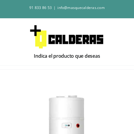
Saltar
91 833 86 53
|
info@masquecalderas.com
al
contenido
Indica el producto que deseas