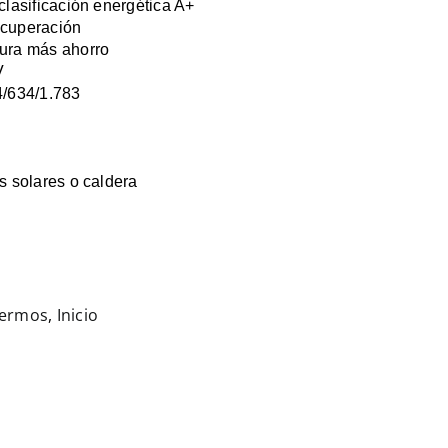
lasificación energética A+
ecuperación
ura más ahorro
V
4/634/1.783
s solares o caldera
termos
,
Inicio