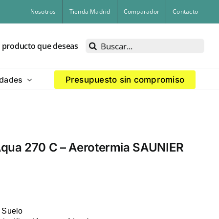
Nosotros
Tienda Madrid
Comparador
Contacto
Buscar:
l producto que deseas
dades
Presupuesto sin compromiso
qua 270 C – Aerotermia SAUNIER
 Suelo