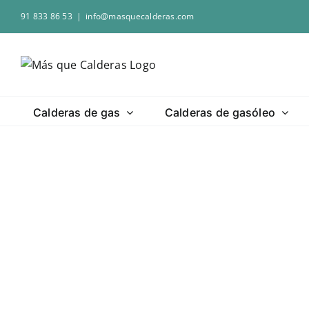
Saltar
91 833 86 53
|
info@masquecalderas.com
al
contenido
Calderas de gas
Calderas de gasóleo