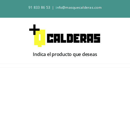
Saltar
91 833 86 53
|
info@masquecalderas.com
al
contenido
Indica el producto que deseas