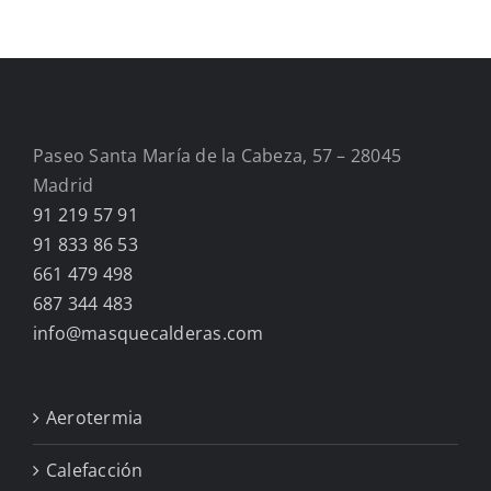
Paseo Santa María de la Cabeza, 57 – 28045
Madrid
91 219 57 91
91 833 86 53
661 479 498
687 344 483
info@masquecalderas.com
Aerotermia
Calefacción