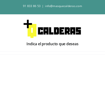
Saltar
91 833 86 53
|
info@masquecalderas.com
al
contenido
Indica el producto que deseas