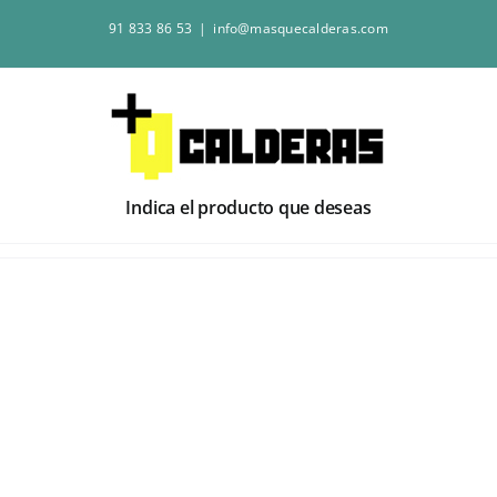
Saltar
91 833 86 53
|
info@masquecalderas.com
al
contenido
Indica el producto que deseas