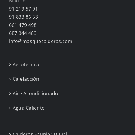
Madrid
91 219 57 91
91 833 86 53
661 479 498
687 344 483
info@masquecalderas.com
Aerotermia
Calefacción
Aire Acondicionado
Agua Caliente
Calderas Saunier Duval