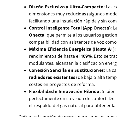
Diseño Exclusivo y Ultra-Compacto:
Las c
dimensiones muy reducidas (algunos mode
facilitando una instalación rápida y sin com
Control Inteligente Total (App Onecta):
La
Onecta
, que permite a los usuarios gestion
compatibilidad con asistentes de voz com
Máxima Eficiencia Energética (Hasta A+):
rendimientos de hasta el
109%
. Esto se tr
modulantes, alcanzan la clasificación ener
Conexión Sencilla en Sustituciones:
La ca
radiadores existentes
(de baja o alta temp
costes en proyectos de reforma.
Flexibilidad e Innovación Híbrida:
Si bien
perfectamente en su visión de confort. De
el respaldo del gas natural para obtener la
Daikin es la opción de marca para aquellos que