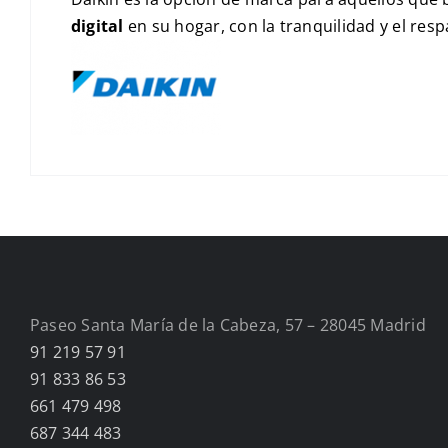
digital
en su hogar, con la tranquilidad y el resp
Paseo Santa María de la Cabeza, 57 – 28045 Madrid
91 219 57 91
91 833 86 53
661 479 498
687 344 483