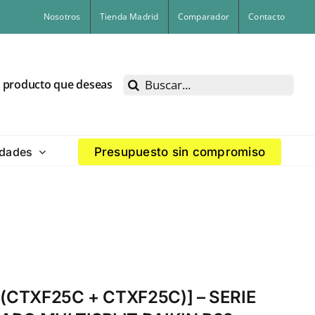
Nosotros
Tienda Madrid
Comparador
Contacto
Buscar:
l producto que deseas
dades
Presupuesto sin compromiso
(CTXF25C + CTXF25C)] – SERIE