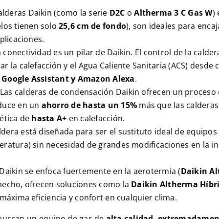
alderas Daikin (como la serie
D2C
o
Altherma 3 C Gas W
)
los tienen solo
25,6 cm de fondo
), son ideales para enca
plicaciones.
 conectividad es un pilar de Daikin. El control de la calder
ar la calefacción y el Agua Caliente Sanitaria (ACS) desde 
o
Google Assistant y Amazon Alexa
.
Las calderas de condensación Daikin ofrecen un proceso 
aduce en un
ahorro de hasta un 15%
más que las calderas
gética de
hasta
A+
en calefacción.
ldera está diseñada para ser el sustituto ideal de equipos
eratura) sin necesidad de grandes modificaciones en la ins
 Daikin se enfoca fuertemente en la aerotermia (
Daikin A
 hecho, ofrecen soluciones como la
Daikin Altherma Híbr
 máxima eficiencia y confort en cualquier clima.
 buscan un equipo de gas de
alta calidad, extremadame