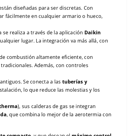
 están diseñadas para ser discretas. Con
jar fácilmente en cualquier armario o hueco,
a se realiza a través de la aplicación
Daikin
cualquier lugar. La integración va más allá, con
de combustión altamente eficiente, con
 tradicionales. Además, con controles
 antiguos. Se conecta a las
tuberías y
talación, lo que reduce las molestias y los
ltherma
), sus calderas de gas se integran
ida
, que combina lo mejor de la aerotermia con
nte compacto
, y que desean el
máximo control