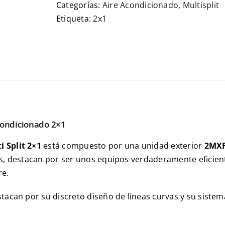
Categorías:
Aire Acondicionado
,
Multisplit
Etiqueta:
2x1
condicionado 2×1
i Split 2×1
está compuesto por una unidad exterior
2MX
s, destacan por ser unos equipos verdaderamente eficient
re.
tacan por su discreto diseño de líneas curvas y su sistema 