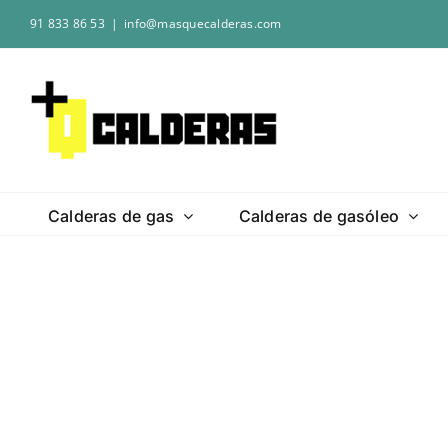
Saltar
91 833 86 53
|
info@masquecalderas.com
al
contenido
Calderas de gas
Calderas de gasóleo