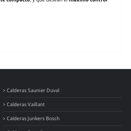
Calderas Saunier Duval
Calderas Vaillant
Calderas Junkers Bosch