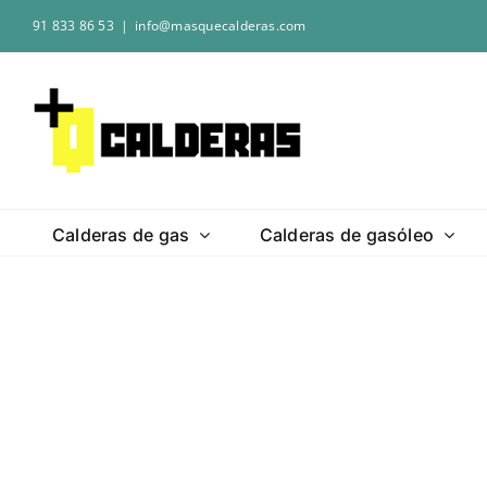
Saltar
91 833 86 53
|
info@masquecalderas.com
al
contenido
Calderas de gas
Calderas de gasóleo