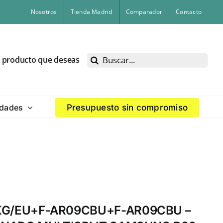
Nosotros
Tienda Madrid
Comparador
Contacto
Buscar:
l producto que deseas
dades
Presupuesto sin compromiso
KG/EU+F-AR09CBU+F-AR09CBU –