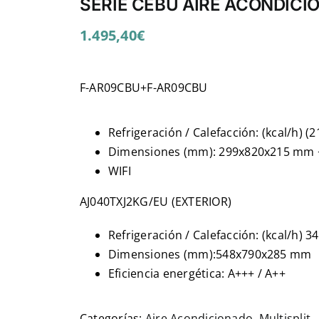
SERIE CEBÚ AIRE ACONDIC
1.495,40
€
F-AR09CBU+F-AR09CBU
Refrigeración / Calefacción: (kcal/h) (2
Dimensiones (mm): 299x820x215 mm
WIFI
AJ040TXJ2KG/EU (EXTERIOR)
Refrigeración / Calefacción: (kcal/h) 3
Dimensiones (mm):548x790x285 mm
Eficiencia energética: A+++ / A++
Categorías:
Aire Acondicionado
,
Multisplit