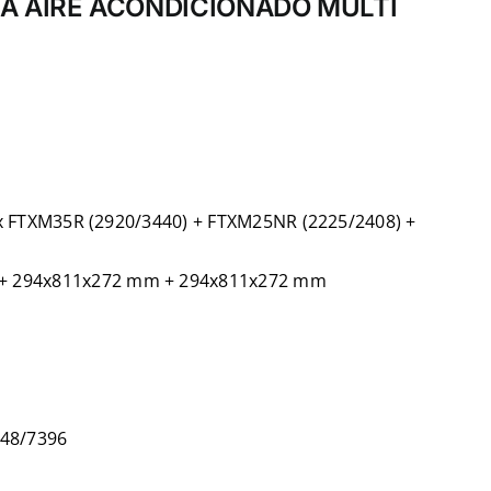
RA AIRE ACONDICIONADO MULTI
 2 x FTXM35R (2920/3440) + FTXM25NR (2225/2408) +
 + 294x811x272 mm + 294x811x272 mm
5848/7396