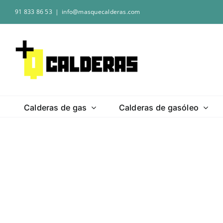
Saltar
91 833 86 53
|
info@masquecalderas.com
al
contenido
Calderas de gas
Calderas de gasóleo