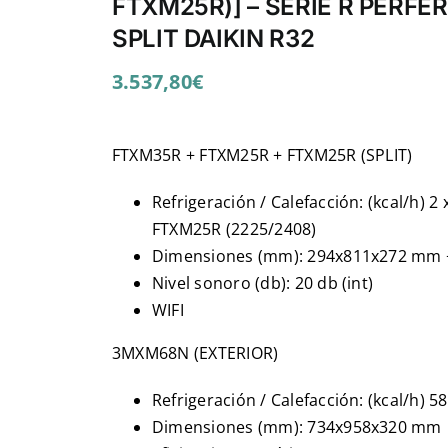
FTXM25R)] – SERIE R PERFE
SPLIT DAIKIN R32
3.537,80
€
FTXM35R + FTXM25R + FTXM25R (SPLIT)
Refrigeración / Calefacción: (kcal/h)
FTXM25R (2225/2408)
Dimensiones (mm): 294x811x272 mm
Nivel sonoro (db): 20 db (int)
WIFI
3MXM68N (EXTERIOR)
Refrigeración / Calefacción: (kcal/h) 
Dimensiones (mm): 734x958x320 mm