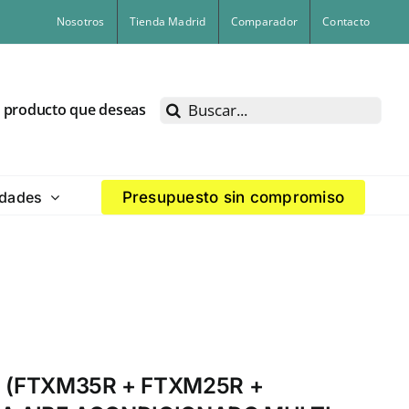
Nosotros
Tienda Madrid
Comparador
Contacto
Buscar:
l producto que deseas
dades
Presupuesto sin compromiso
 (FTXM35R + FTXM25R +