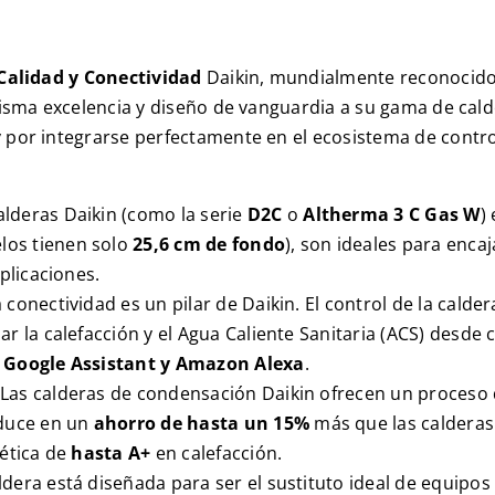
 Calidad y Conectividad
Daikin, mundialmente reconocido 
misma excelencia y diseño de vanguardia a su gama de cal
 por integrarse perfectamente en el ecosistema de control
alderas Daikin (como la serie
D2C
o
Altherma 3 C Gas W
)
los tienen solo
25,6 cm de fondo
), son ideales para enca
plicaciones.
 conectividad es un pilar de Daikin. El control de la calder
ar la calefacción y el Agua Caliente Sanitaria (ACS) desde 
o
Google Assistant y Amazon Alexa
.
Las calderas de condensación Daikin ofrecen un proceso 
aduce en un
ahorro de hasta un 15%
más que las calderas
gética de
hasta
A+
en calefacción.
ldera está diseñada para ser el sustituto ideal de equipos