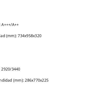
): A+++/A++
idad (mm): 734x958x320
h) 2920/3440
fundidad (mm): 286x770x225