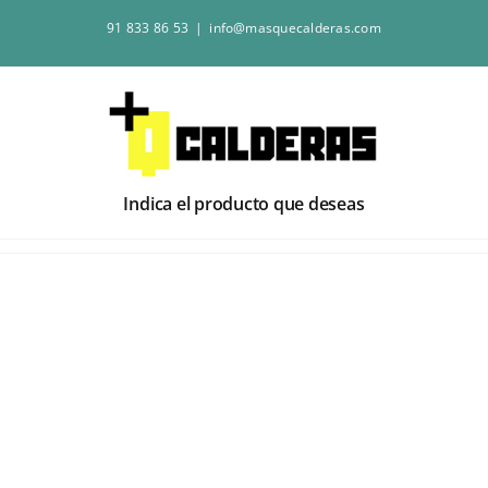
Saltar
91 833 86 53
|
info@masquecalderas.com
al
contenido
Indica el producto que deseas