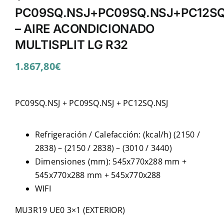
PC09SQ.NSJ+PC09SQ.NSJ+PC12SQ
– AIRE ACONDICIONADO
MULTISPLIT LG R32
1.867,80
€
PC09SQ.NSJ + PC09SQ.NSJ + PC12SQ.NSJ
Refrigeración / Calefacción: (kcal/h) (2150 /
2838) – (2150 / 2838) – (3010 / 3440)
Dimensiones (mm): 545x770x288 mm +
545x770x288 mm + 545x770x288
WIFI
MU3R19 UE0 3×1 (EXTERIOR)