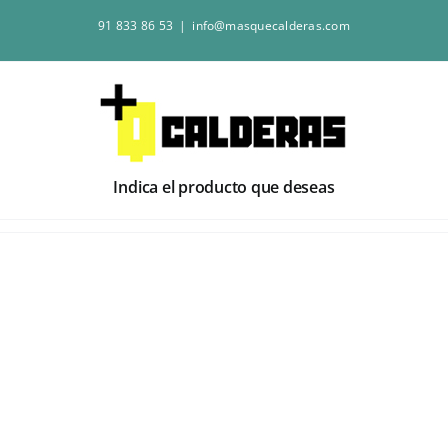
Saltar
91 833 86 53
|
info@masquecalderas.com
al
contenido
Indica el producto que deseas