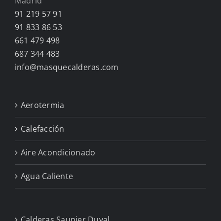
Madrid
91 219 57 91
91 833 86 53
661 479 498
687 344 483
info@masquecalderas.com
Aerotermia
Calefacción
Aire Acondicionado
Agua Caliente
Calderas Saunier Duval