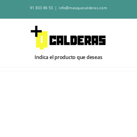
Saltar
91 833 86 53
|
info@masquecalderas.com
al
contenido
Indica el producto que deseas