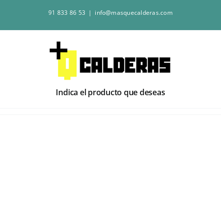
Saltar
91 833 86 53
|
info@masquecalderas.com
al
contenido
Indica el producto que deseas