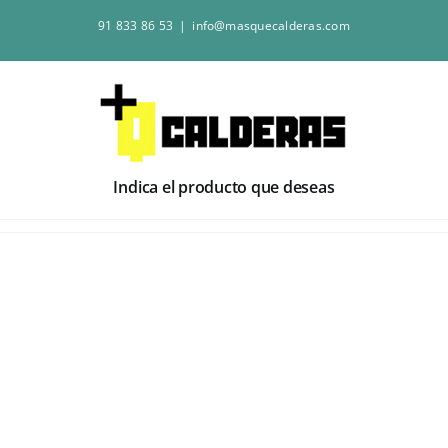
Saltar
91 833 86 53
|
info@masquecalderas.com
al
contenido
Indica el producto que deseas