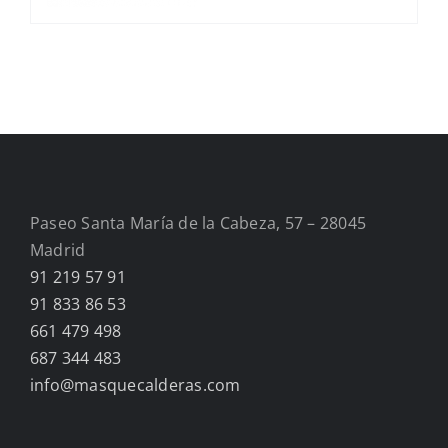
Paseo Santa María de la Cabeza, 57 – 28045
Madrid
91 219 57 91
91 833 86 53
661 479 498
687 344 483
info@masquecalderas.com