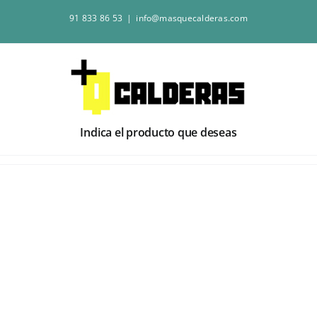
Saltar
91 833 86 53
|
info@masquecalderas.com
al
contenido
Indica el producto que deseas