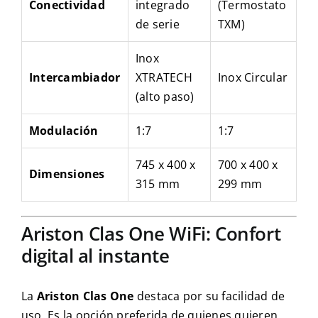
Conectividad
integrado
(Termostato
de serie
TXM)
Inox
Intercambiador
XTRATECH
Inox Circular
(alto paso)
Modulación
1:7
1:7
745 x 400 x
700 x 400 x
Dimensiones
315 mm
299 mm
Ariston Clas One WiFi: Confort
digital al instante
La
Ariston Clas One
destaca por su facilidad de
uso. Es la opción preferida de quienes quieren