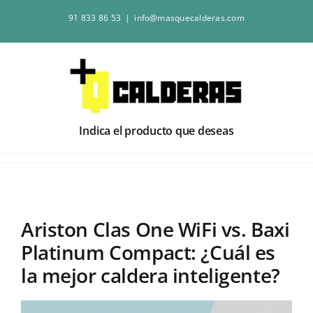
Saltar
91 833 86 53
|
info@masquecalderas.com
al
contenido
Indica el producto que deseas
Ariston Clas One WiFi vs. Baxi
Platinum Compact: ¿Cuál es
la mejor caldera inteligente?