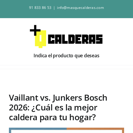
Saltar
91 833 86 53
|
info@masquecalderas.com
al
contenido
Indica el producto que deseas
Vaillant vs. Junkers Bosch
2026: ¿Cuál es la mejor
caldera para tu hogar?