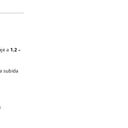
aje a
1.2 –
la subida
s