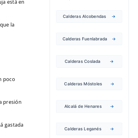
uja está en
Calderas Alcobendas
→
que la
Calderas Fuenlabrada
→
Calderas Coslada
→
un poco
Calderas Móstoles
→
la presión
Alcalá de Henares
→
stá gastada
Calderas Leganés
→