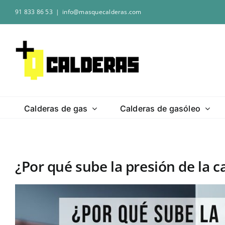
Saltar
91 833 86 53
|
info@masquecalderas.com
al
contenido
Calderas de gas
Calderas de gasóleo
¿Por qué sube la presión de la c