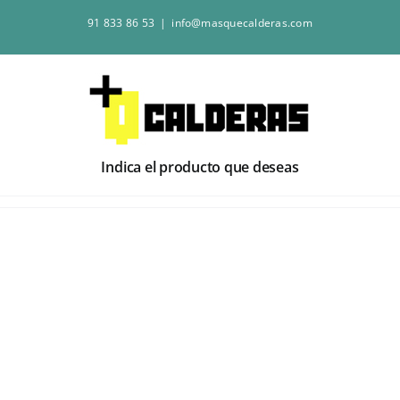
Saltar
91 833 86 53
|
info@masquecalderas.com
al
contenido
Indica el producto que deseas