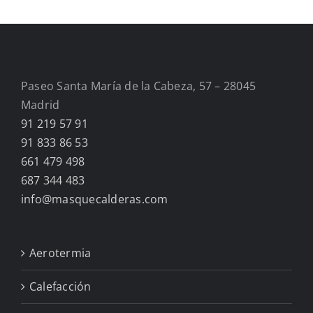
Paseo Santa María de la Cabeza, 57 – 28045
Madrid
91 219 57 91
91 833 86 53
661 479 498
687 344 483
info@masquecalderas.com
Aerotermia
Calefacción