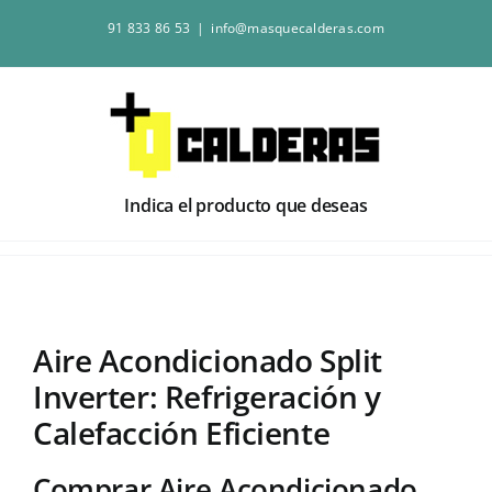
Saltar
91 833 86 53
|
info@masquecalderas.com
al
contenido
Indica el producto que deseas
Aire Acondicionado Split
Inverter: Refrigeración y
Calefacción Eficiente
Comprar Aire Acondicionado