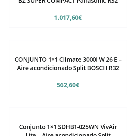
BZ SUPER COMPACT Panasonic R32
1.017,60
€
CONJUNTO 1×1 Climate 3000i W 26 E –
Aire acondicionado Split BOSCH R32
562,60
€
Conjunto 1×1 SDHB1-025WN VivAir
Lite – Aire acondicionado Split