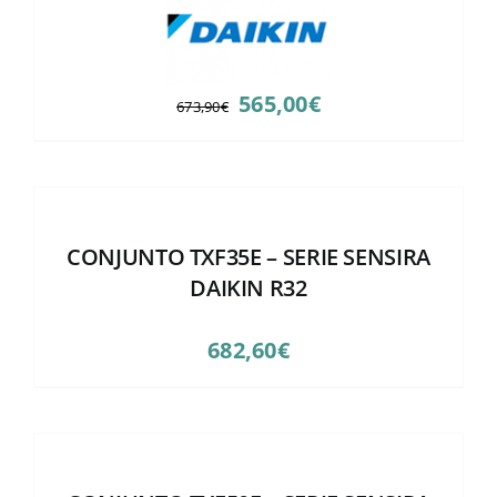
El
El
565,00
€
673,90
€
precio
precio
original
actual
era:
es:
673,90€.
565,00€.
CONJUNTO TXF35E – SERIE SENSIRA
DAIKIN R32
682,60
€