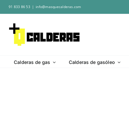
Saltar
91 833 86 53
|
info@masquecalderas.com
al
contenido
Calderas de gas
Calderas de gasóleo