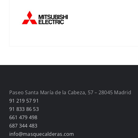
Paseo Santa María de la Cabeza, 57 – 28045 Madrid
91 219 57 91
91 833 86 53
661 479 498
687 344 483
info@masquecalderas.com