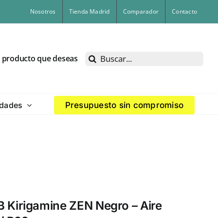
Nosotros
Tienda Madrid
Comparador
Contacto
Buscar:
l producto que deseas
dades
Presupuesto sin compromiso
Kirigamine ZEN Negro – Aire