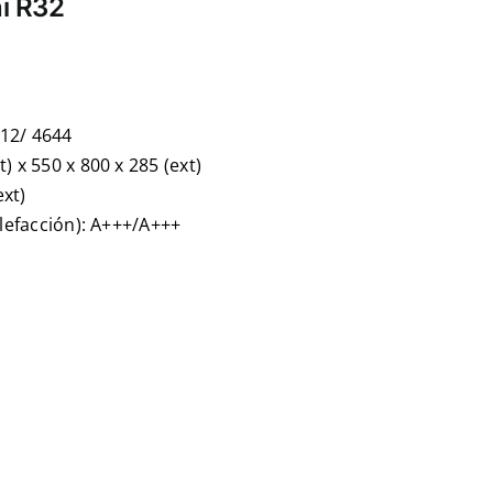
hi R32
612/ 4644
) x 550 x 800 x 285 (ext)
ext)
alefacción): A+++/A+++