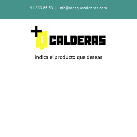
Saltar
91 833 86 53
|
info@masquecalderas.com
al
contenido
Indica el producto que deseas