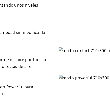
nzando unos niveles
humedad sin modificar la
orme del aire por toda la
 directas de aire.
odo Powerful para
da.