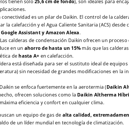
los tienen solo
25,6 cm de fondo
), son ideales para enca
plicaciones.
 conectividad es un pilar de Daikin. El control de la calder
ar la calefacción y el Agua Caliente Sanitaria (ACS) desde 
o
Google Assistant y Amazon Alexa
.
Las calderas de condensación Daikin ofrecen un proceso 
aduce en un
ahorro de hasta un 15%
más que las calderas
gética de
hasta
A+
en calefacción.
ldera está diseñada para ser el sustituto ideal de equipos
eratura) sin necesidad de grandes modificaciones en la ins
 Daikin se enfoca fuertemente en la aerotermia (
Daikin A
 hecho, ofrecen soluciones como la
Daikin Altherma Híbr
 máxima eficiencia y confort en cualquier clima.
 buscan un equipo de gas de
alta calidad, extremadame
aldo de un líder mundial en tecnología de climatización.