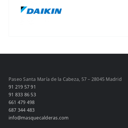
Paseo Santa María de la Cabeza, 57 – 28045 Madrid
91 219 57 91
91 833 86 53
661 479 498
687 344 483
info@masquecalderas.com