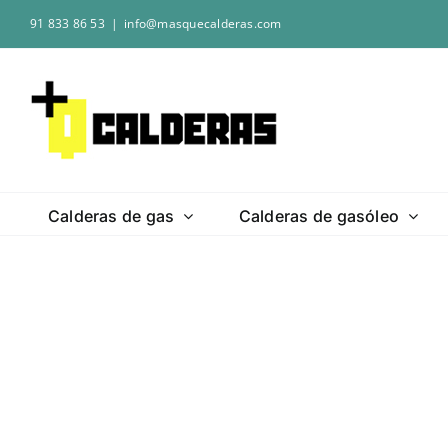
Saltar
91 833 86 53
|
info@masquecalderas.com
al
contenido
Calderas de gas
Calderas de gasóleo