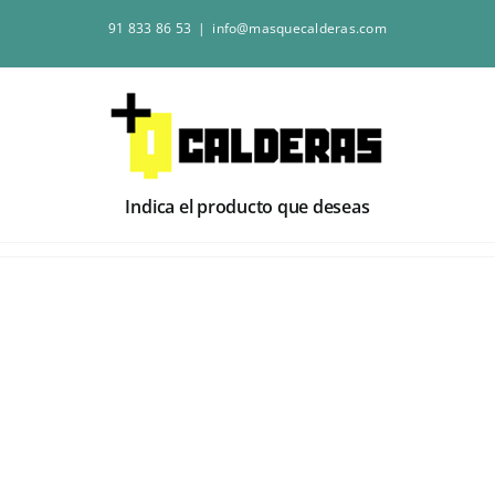
Saltar
91 833 86 53
|
info@masquecalderas.com
al
contenido
Indica el producto que deseas