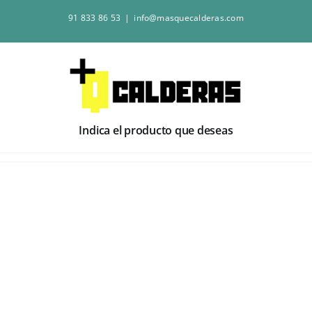
Saltar
91 833 86 53
|
info@masquecalderas.com
al
contenido
Indica el producto que deseas