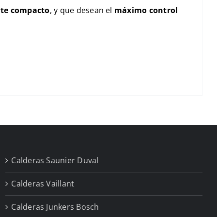
nte compacto
, y que desean el
máximo control
Calderas Saunier Duval
Calderas Vaillant
Calderas Junkers Bosch