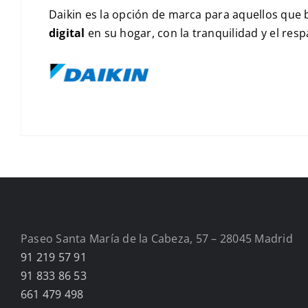
Daikin es la opción de marca para aquellos que
digital
en su hogar, con la tranquilidad y el resp
Paseo Santa María de la Cabeza, 57 – 28045 Madrid
91 219 57 91
91 833 86 53
661 479 498