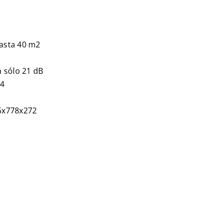
asta 40 m2
 sólo 21 dB
44
5x778x272