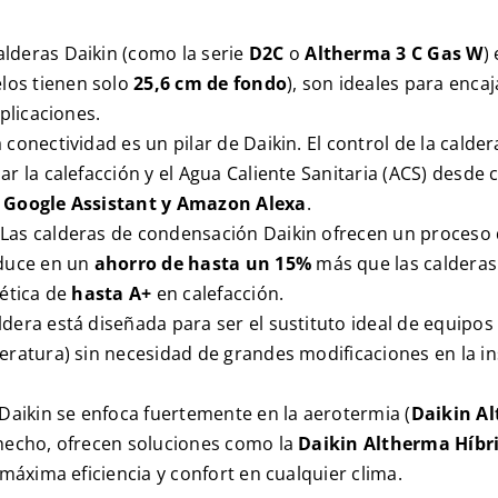
alderas Daikin (como la serie
D2C
o
Altherma 3 C Gas W
)
los tienen solo
25,6 cm de fondo
), son ideales para enca
plicaciones.
 conectividad es un pilar de Daikin. El control de la calder
ar la calefacción y el Agua Caliente Sanitaria (ACS) desde 
o
Google Assistant y Amazon Alexa
.
Las calderas de condensación Daikin ofrecen un proceso 
aduce en un
ahorro de hasta un 15%
más que las calderas
gética de
hasta
A+
en calefacción.
ldera está diseñada para ser el sustituto ideal de equipos
eratura) sin necesidad de grandes modificaciones en la ins
 Daikin se enfoca fuertemente en la aerotermia (
Daikin A
 hecho, ofrecen soluciones como la
Daikin Altherma Híbr
 máxima eficiencia y confort en cualquier clima.