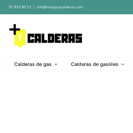
Saltar
91 833 86 53
|
info@masquecalderas.com
al
contenido
Calderas de gas
Calderas de gasóleo