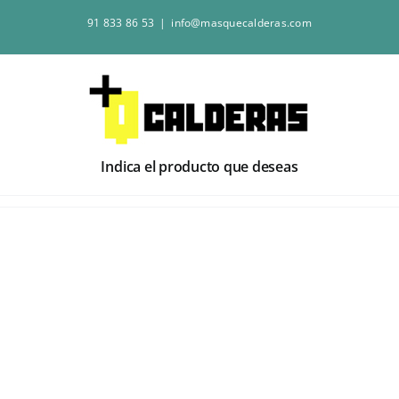
Saltar
91 833 86 53
|
info@masquecalderas.com
al
contenido
Indica el producto que deseas