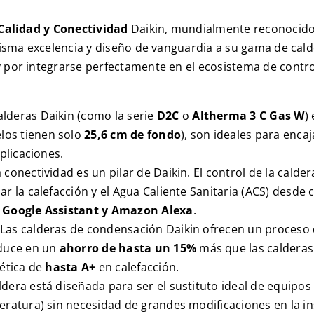
 Calidad y Conectividad
Daikin, mundialmente reconocido 
misma excelencia y diseño de vanguardia a su gama de cal
 por integrarse perfectamente en el ecosistema de control
alderas Daikin (como la serie
D2C
o
Altherma 3 C Gas W
)
los tienen solo
25,6 cm de fondo
), son ideales para enca
plicaciones.
 conectividad es un pilar de Daikin. El control de la calder
ar la calefacción y el Agua Caliente Sanitaria (ACS) desde 
o
Google Assistant y Amazon Alexa
.
Las calderas de condensación Daikin ofrecen un proceso 
aduce en un
ahorro de hasta un 15%
más que las calderas
gética de
hasta
A+
en calefacción.
ldera está diseñada para ser el sustituto ideal de equipos
eratura) sin necesidad de grandes modificaciones en la ins