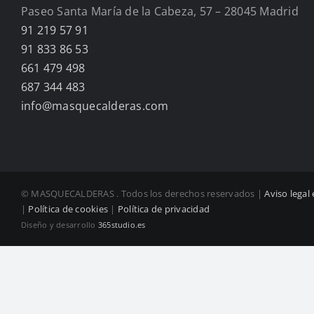
Paseo Santa María de la Cabeza, 57 – 28045 Madrid
91 219 57 91
91 833 86 53
661 479 498
687 344 483
info@masquecalderas.com
© MASQUECALDERAS
. Todos los derechos reservados |
Aviso legal
|
Política de cookies
|
Política de privacidad
Diseño y desarrollo
365studio.es