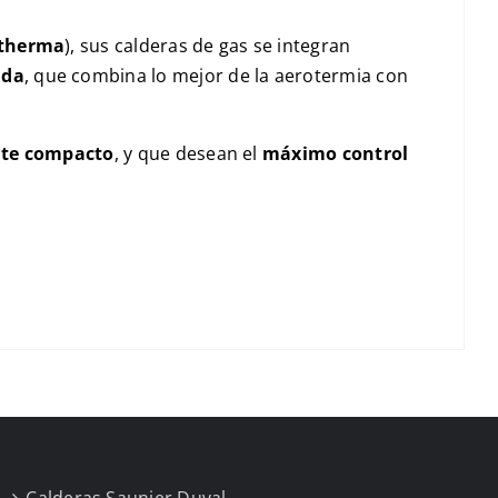
ltherma
), sus calderas de gas se integran
ida
, que combina lo mejor de la aerotermia con
nte compacto
, y que desean el
máximo control
Calderas Saunier Duval