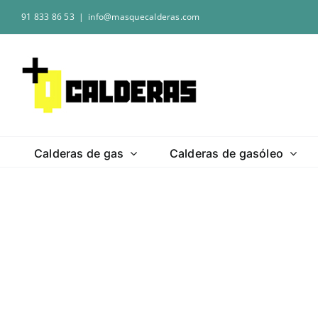
Saltar
91 833 86 53
|
info@masquecalderas.com
al
contenido
Calderas de gas
Calderas de gasóleo