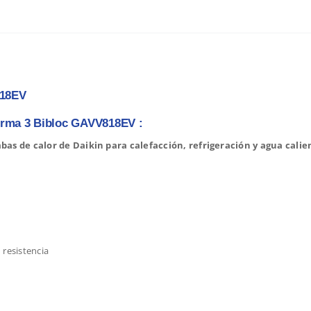
818EV
herma 3 Bibloc GAVV818EV :
s de calor de Daikin para calefacción, refrigeración y agua calien
 resistencia