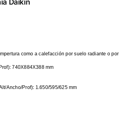
a Daikin
empertura como a calefacción por suelo radiante o por
/Prof): 740X884X388 mm
lt/Ancho/Prof): 1.650/595/625 mm