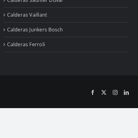
Calderas Vaillant
Calderas Junkers Bosch
Calderas Ferroli
Facebook
X
Instagram
Link