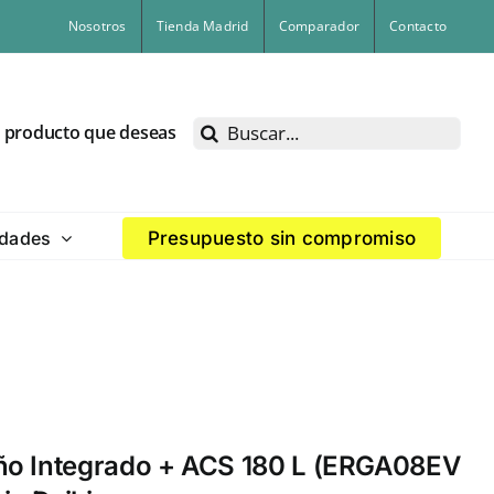
Nosotros
Tienda Madrid
Comparador
Contacto
Buscar:
l producto que deseas
dades
Presupuesto sin compromiso
eño Integrado + ACS 180 L (ERGA08EV