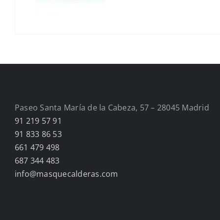
Paseo Santa María de la Cabeza, 57 – 28045 Madrid
91 219 57 91
91 833 86 53
661 479 498
687 344 483
info@masquecalderas.com