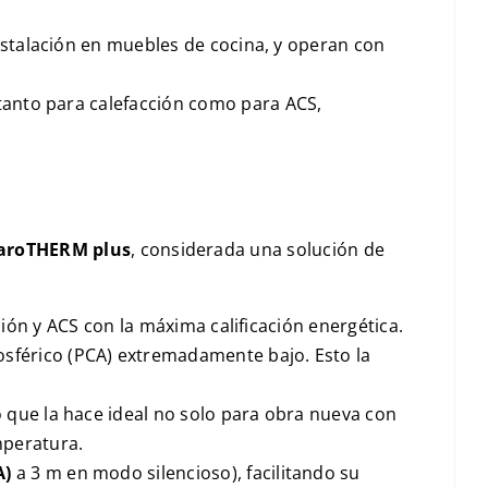
stalación en muebles de cocina, y operan con
tanto para calefacción como para
ACS
,
aroTHERM plus
, considerada una solución de
ción y
ACS
con la máxima calificación energética.
sférico (
PCA
) extremadamente bajo. Esto la
lo que la hace ideal no solo para obra nueva con
mperatura.
A)
a
3 m
en modo silencioso), facilitando su