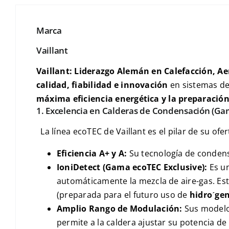
Marca
Vaillant
Vaillant: Liderazgo Alemán en Calefacción, Ae
calidad, fiabilidad e innovación
en sistemas de 
máxima eficiencia energética y la preparación
1. Excelencia en Calderas de Condensación (G
La línea
ecoTEC
de Vaillant es el pilar de su of
Eficiencia
A+
y
A
:
Su tecnología de condensa
IoniDetect
(Gama
ecoTEC Exclusive
):
Es u
automáticamente la mezcla de aire-gas. Est
(preparada para el futuro uso de
hidr
o
ˊ
ge
Amplio Rango de Modulación:
Sus modelo
permite a la caldera ajustar su potencia d