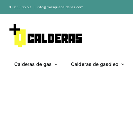
Saltar
91 833 86 53
|
info@masquecalderas.com
al
contenido
Calderas de gas
Calderas de gasóleo