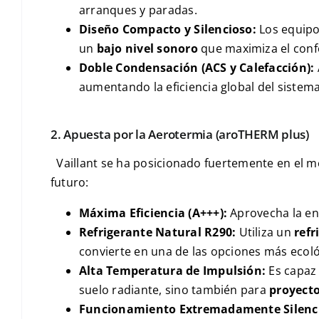
arranques y paradas.
Diseño Compacto y Silencioso:
Los equipo
un
bajo nivel sonoro
que maximiza el confo
Doble Condensación (ACS y Calefacción):
aumentando la eficiencia global del sistema
2. Apuesta por la Aerotermia (
aroTHERM plus
)
Vaillant se ha posicionado fuertemente en el m
futuro:
Máxima Eficiencia (
A+++
):
Aprovecha la ene
Refrigerante Natural
R290
:
Utiliza un
refr
convierte en una de las opciones más ecológ
Alta Temperatura de Impulsión:
Es capaz
suelo radiante, sino también para
proyect
Funcionamiento Extremadamente Silenc