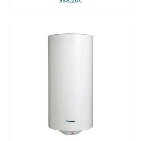
338,20
€