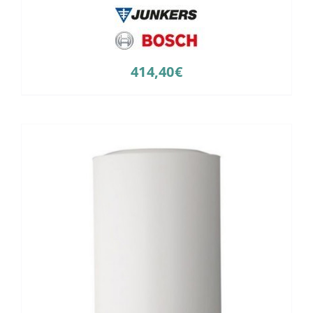
414,40
€