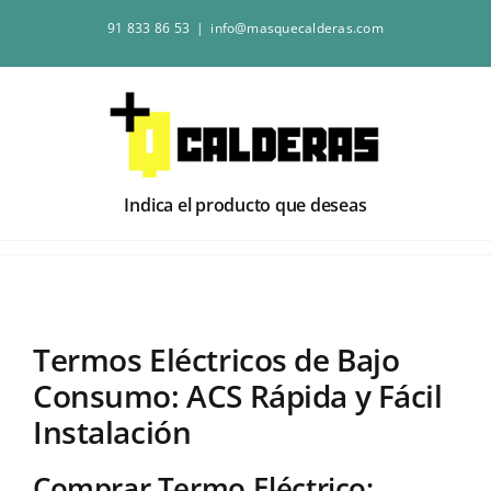
Saltar
91 833 86 53
|
info@masquecalderas.com
al
contenido
Indica el producto que deseas
Termos Eléctricos de Bajo
Consumo: ACS Rápida y Fácil
Instalación
Comprar Termo Eléctrico: