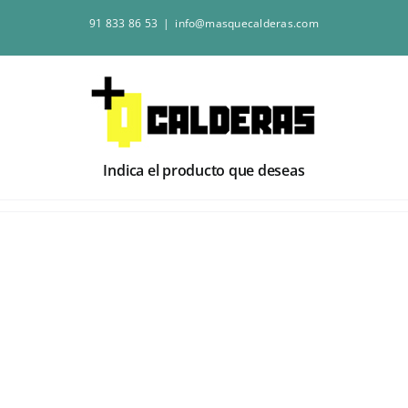
Saltar
91 833 86 53
|
info@masquecalderas.com
al
contenido
Indica el producto que deseas