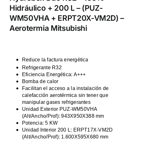
Hidráulico + 200 L – (PUZ-
WM50VHA + ERPT20X-VM2D) –
Aerotermia Mitsubishi
Reduce la factura energética
Refrigerante R32
Eficiencia Energética: A+++
Bomba de calor
Facilitan el acceso a la instalación de
calefacción aerotérmica sin tener que
manipular gases refrigerantes
Unidad Exterior PUZ-WM50VHA
(Alt/Ancho/Prof): 943X950X388 mm
Potencia: 5
KW
Unidad Interior 200 L:
ERPT17X-VM2D
(Alt/Ancho/Prof): 1.600X595X680 mm