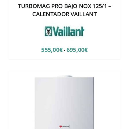
TURBOMAG PRO BAJO NOX 125/1 –
CALENTADOR VAILLANT
Rango
555,00
€
695,00
€
-
de
precios:
desde
555,00€
hasta
695,00€