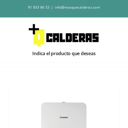
Saltar
91 833 86 53
|
info@masquecalderas.com
al
contenido
Indica el producto que deseas