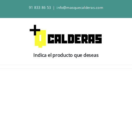
Saltar
91 833 86 53
|
info@masquecalderas.com
al
contenido
Indica el producto que deseas