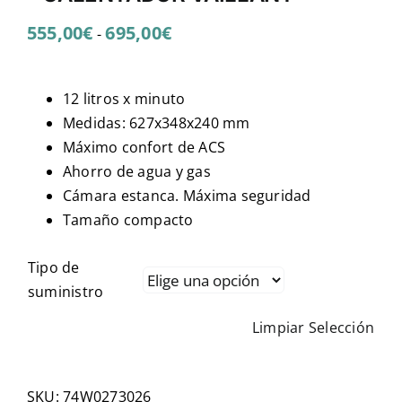
Rango
555,00
€
695,00
€
-
de
precios:
12 litros x minuto
desde
Medidas: 627x348x240 mm
555,00€
Máximo confort de ACS
hasta
Ahorro de agua y gas
695,00€
Cámara estanca. Máxima seguridad
Tamaño compacto
Tipo de
suministro
Limpiar Selección
SKU:
74W0273026