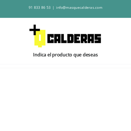
Saltar
91 833 86 53
|
info@masquecalderas.com
al
contenido
Indica el producto que deseas