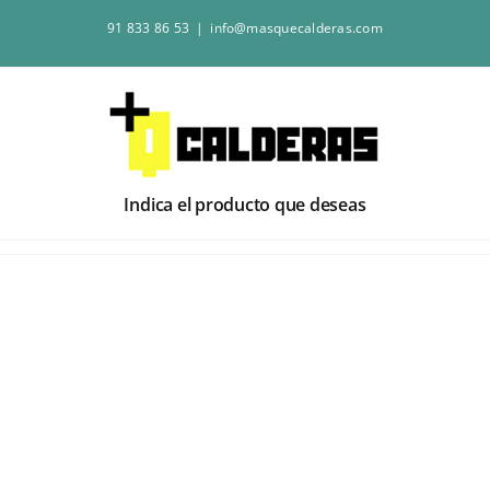
Saltar
91 833 86 53
|
info@masquecalderas.com
al
contenido
Indica el producto que deseas