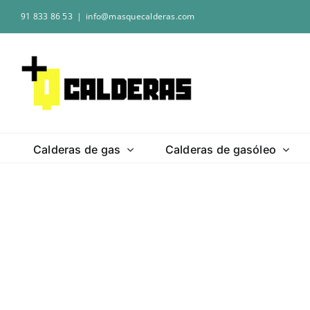
Saltar
91 833 86 53
|
info@masquecalderas.com
al
contenido
Calderas de gas
Calderas de gasóleo