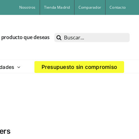
Nosotros
Tienda Madrid
Comparador
Contacto
Buscar:
l producto que deseas
dades
Presupuesto sin compromiso
ers