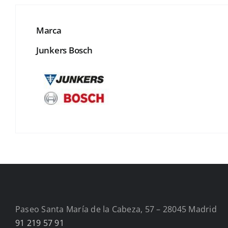
Marca
Junkers Bosch
Paseo Santa María de la Cabeza, 57 – 28045 Madrid
91 219 57 91