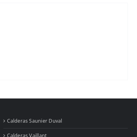
Calderas Saunier Duval
Calderas Vaillant