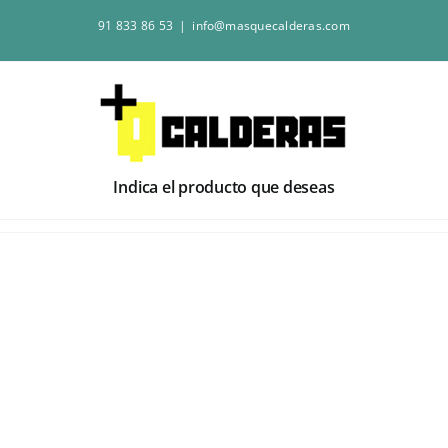
Saltar
91 833 86 53
|
info@masquecalderas.com
al
contenido
Indica el producto que deseas