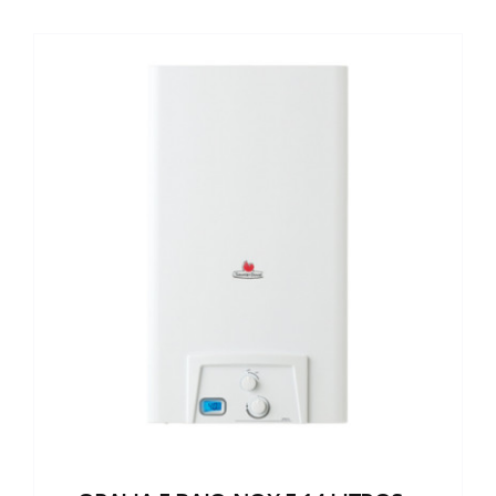
precios:
desde
440,00€
hasta
545,00€