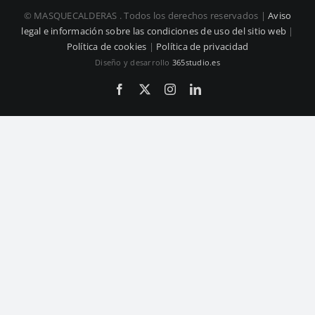
© MASQUECALDERAS
. Todos los derechos reservados |
Aviso
legal e información sobre las condiciones de uso del sitio web
|
Política de cookies
|
Política de privacidad
Diseño y desarrollo
365studio.es
Facebook
X
Instagram
LinkedIn