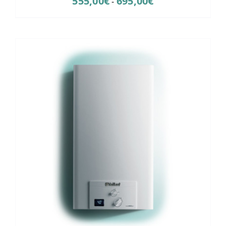
555,00
€
695,00
€
-
de
precios:
desde
555,00€
hasta
695,00€