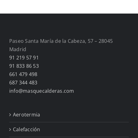
Paseo Santa María de la Cabeza, 57 – 28045
Madrid
91 219 57 91
91 833 86 53
661 479 498
687 344 483
info@masquecalderas.com
Aerotermia
Calefacción