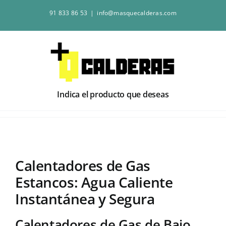
Saltar
91 833 86 53
|
info@masquecalderas.com
al
contenido
Indica el producto que deseas
Calentadores de Gas
Estancos: Agua Caliente
Instantánea y Segura
Calentadores de Gas de Bajo