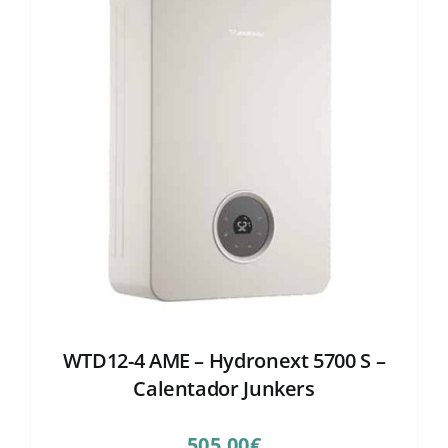
WTD12-4 AME – Hydronext 5700 S –
Calentador Junkers
505,00
€